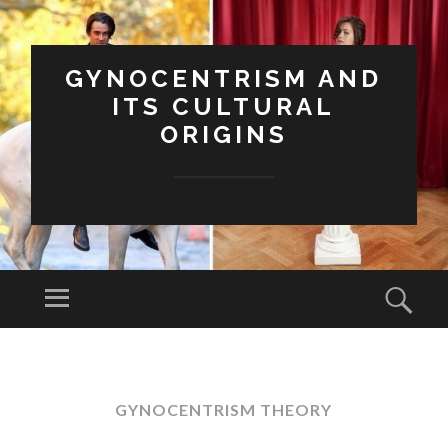
GYNOCENTRISM AND
ITS CULTURAL
ORIGINS
Menu
Sear
SKIP
TO
CONTENT
GYNOCENTRISM THEORY