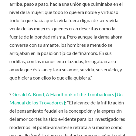
arriba, paso a paso, hacia una unión que culminaba en el
nivel de la mujer; que todo lo que era noble y virtuoso,
todo lo que hacía que la vida fuera digna de ser vivida,
venía de las mujeres, quienes eran descritas como la
fuente de la bondad misma. Pero aunque la dama ahora
conversa con su amante, los hombres a menudo se
arrojaban en la posición típica de fin’amors. En sus
rodillas, con las manos entrelazadas, le rogaban a su
amada que ésta aceptara su amor, su vida, su servicio, y
que hiciera con ellos lo que ella quisiera.”
?
Gerald A. Bond, A Handbook of the Troubadours [Un
Manual de los Trovadores]
: “El alcance de la infiltración
del pensamiento feudal en la concepción y la expresión
del amor cortés ha sido evidente para los investigadores
modernos: el poeta-amante se retrata a sí mismo como
un vasallo (om), la dama es tratada como un señor feudal