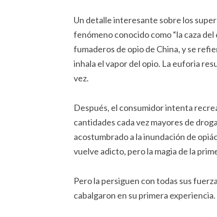
Un detalle interesante sobre los supere
fenómeno conocido como “la caza del d
fumaderos de opio de China, y se refie
inhala el vapor del opio. La euforia re
vez.
Después, el consumidor intenta recrear
cantidades cada vez mayores de droga.
acostumbrado a la inundación de opiáce
vuelve adicto, pero la magia de la pri
Pero la persiguen con todas sus fuerza
cabalgaron en su primera experiencia.