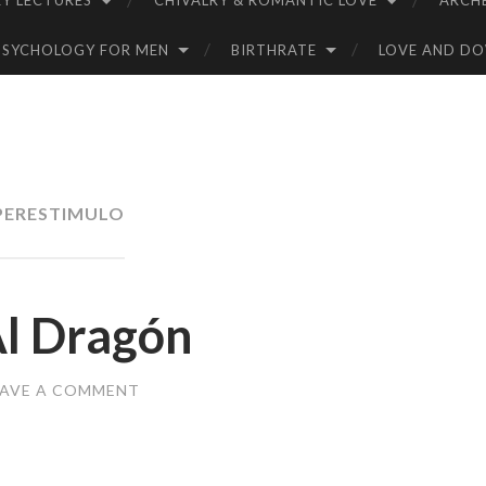
Y LECTURES
CHIVALRY & ROMANTIC LOVE
ARCH
PSYCHOLOGY FOR MEN
BIRTHRATE
LOVE AND D
PERESTIMULO
Al Dragón
EAVE A COMMENT